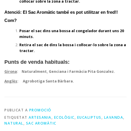
col·locar sobre la zona a tractar.
Atenció: El Sac Aromàtic també es pot utilitzar en fred!!
Com?
Posar el sac dins una bossa al congelador durant uns 20
minuts.
Retira el sac de dins la bossa i col·locar-lo sobre la zona a
tractar.
Punts de venda habituals:
Girona
: Naturalment, Genciana i Farmàcia Pita Gonzalez.
Anglès
: Agrobotiga Santa Bàrbara.
PUBLICAT A
PROMOCIÓ
ETIQUETAT
ARTESANIA
,
ECOLÒGIC
,
EUCALIPTUS
,
LAVANDA
,
NATURAL
,
SAC AROMÀTIC