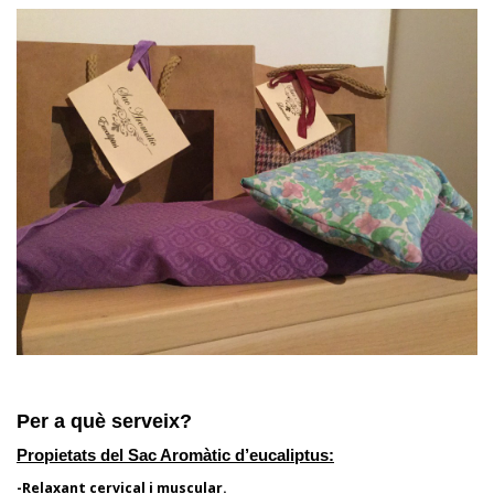
Per a què serveix?
Propietats del Sac Aromàtic d’eucaliptus:
-Relaxant cervical i muscular.