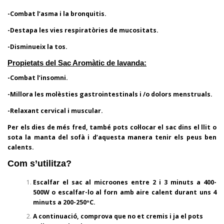
-Combat l’asma i la bronquitis.
-Destapa les vies respiratòries de mucositats.
-Disminueix la tos.
Propietats del Sac Aromàtic de lavanda:
-Combat l’insomni.
-Millora les molèsties gastrointestinals i /o dolors menstruals.
-Relaxant cervical i muscular.
Per els dies de més fred, també pots col·locar el sac dins el llit o
sota la manta del sofà i d’aquesta manera tenir els peus ben
calents.
Com s’utilitza?
Escalfar el sac al microones entre 2 i 3 minuts a 400-
500W o escalfar-lo al forn amb aire calent durant uns 4
minuts a 200-250ºC.
A continuació, comprova que no et cremis i ja el pots