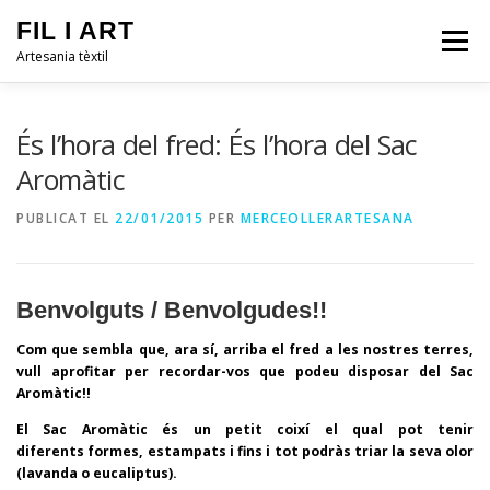
FIL I ART
Menú
Artesania tèxtil
INICI
PRODUCTES
QUI SÓC?
QUÈ FAIG?
És l’hora del fred: És l’hora del Sac
Aromàtic
PUBLICAT EL
22/01/2015
PER
MERCEOLLERARTESANA
Benvolguts / Benvolgudes!!
Com que sembla que, ara sí, arriba el fred a les nostres terres,
vull aprofitar per recordar-vos que podeu disposar del Sac
Aromàtic!!
El Sac Aromàtic és un petit coixí el qual pot tenir
diferents formes, estampats i fins i tot podràs triar la seva olor
(lavanda o eucaliptus).